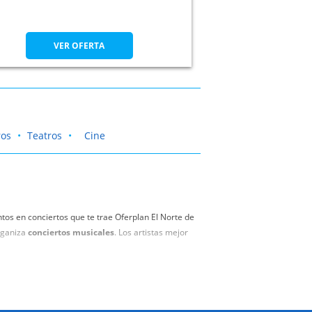
VER OFERTA
ros
Teatros
Cine
tos en conciertos que te trae Oferplan El Norte de
organiza
conciertos musicales
. Los artistas mejor
lan El Norte de Castilla, podrás vivir la gira de tus
 Segovia , Salamanca, Ávila y Burgos.