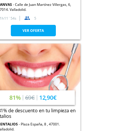
CANVAS
Calle de Juan Martínez Villergas, 6,
7014. Valladolid.
1
11
54
5
VER OFERTA
81%
69€
12,90€
1% de descuento en tu limpieza en
alios
ENTALIOS
Plaza España, 8 , 47001.
alladolid.