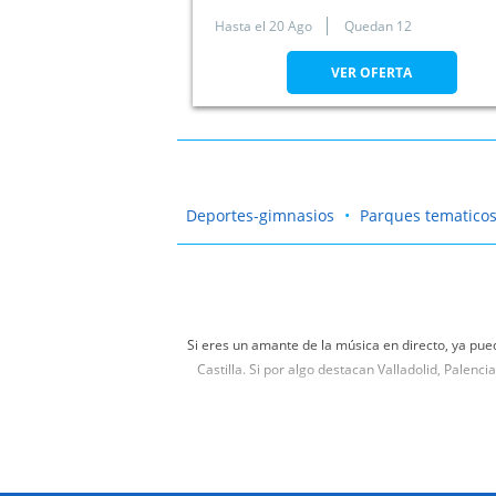
49800. Toro. Zamora
Hasta el
20 Ago
Quedan 12
VER OFERTA
Deportes-gimnasios
Parques tematicos
Si eres un amante de la música en directo, ya pue
Castilla. Si por algo destacan Valladolid, Palenc
No vuelvas a perderte la actuación de tu grupo o can
artistas favoritos a unos precios in