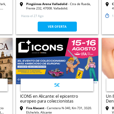
Park,
Pingüinos Arena Valladolid
Ctra de Rueda,
.
Frente 232, 47008. Valladolid.
4
Hasta el
27 Ago
1
VER OFERTA
5€
ICONS en Alicante: el epicentro
Un 8
europeo para coleccionistas
Dent
cio
Fira Alacant
Carretera N-340, Km 731, 3320.
D
4,
Elche/elx. Alicante
V