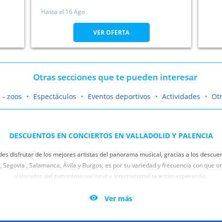
Hasta el
16 Ago
VER OFERTA
Otras secciones que te pueden interesar
 - zoos
Espectáculos
Eventos deportivos
Actividades
Ot
DESCUENTOS EN CONCIERTOS EN VALLADOLID Y PALENCIA
des disfrutar de los mejores artistas del panorama musical, gracias a los descuen
ia, Segovia , Salamanca, Ávila y Burgos, es por su variedad y frecuencia con que 
valorados del panorama nacional e internacional te están esperando.
tante favorito. Ahora, gracias a las mejores promociones para conciertos de Oferp

Ver más
creíbles. Disfruta de lo último en los mejores escenarios de Valladolid, Palencia,