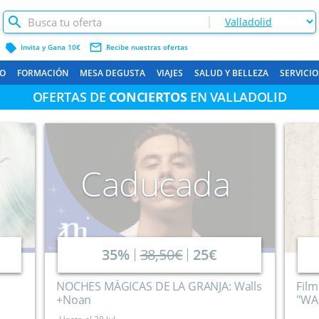
label
mail_outline
Invita y Gana 10€
Recibe nuestras ofertas
O
FORMACIÓN
MESA DEGUSTA
VIAJES
SALUD Y BELLEZA
SERVICIO
OFERTAS DE
CONCIERTOS
EN VALLADOLID
Caducada
35%
38,50€
25€
NOCHES MÁGICAS DE LA GRANJA: Walls
Fil
+Noan
"WAN