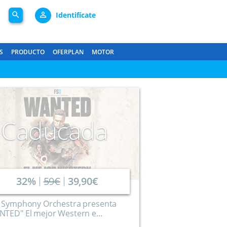
search
person_outline
Identifícate
S
PRODUCTO
OFERPLAN
MOTOR
Caducada
32%
59€
39,90€
m Symphony Orchestra presenta
TED" El mejor Western e...