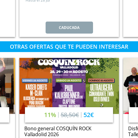
Hasta el
28 Jul
CADUCADA
OTRAS OFERTAS QUE TE PUEDEN INTERESAR
11%
58,50€
52€
Bono general COSQUÍN ROCK
Disf
Valladolid 2026
Tall