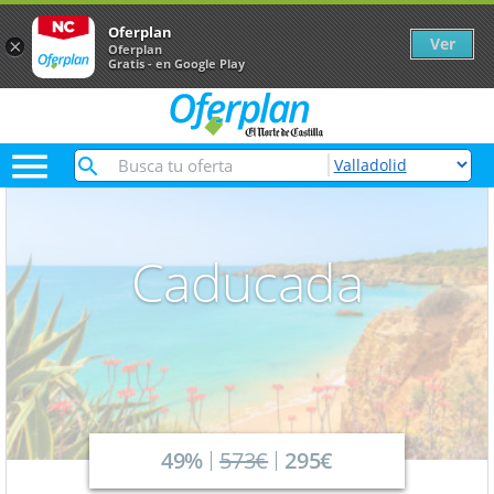
Oferplan
Ver
×
Oferplan
Gratis - en Google Play

Caducada
49%
573€
295€