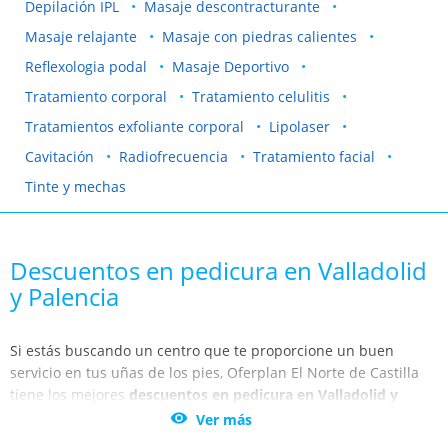
Depilación IPL
Masaje descontracturante
Masaje relajante
Masaje con piedras calientes
Reflexologia podal
Masaje Deportivo
Tratamiento corporal
Tratamiento celulitis
Tratamientos exfoliante corporal
Lipolaser
Cavitación
Radiofrecuencia
Tratamiento facial
Tinte y mechas
Descuentos en pedicura en Valladolid
y Palencia
Si estás buscando un centro que te proporcione un buen
servicio en tus uñas de los pies, Oferplan El Norte de Castilla
tiene los mejores
descuentos en pedicura en Valladolid y
Palencia
. Permítete un capricho y dale un respiro a tu cuerpo

Ver más
en los mejores centros estéticos de Valladolid, Palencia, Segovia