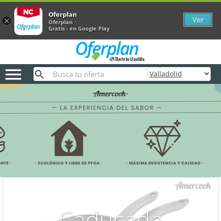
Oferplan
Ver
×
Oferplan
Gratis - en Google Play

Caducada