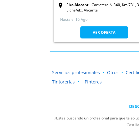
Fira Alacant
Carretera N-340, Km 731, 
Elche/elx. Alicante
Hasta el
16 Ago
VER OFERTA
Servicios profesionales
Otros
Certif
Tintorerías
Pintores
DES
¿Estás buscando un profesional para que te solu
Castill
No vuelvas a agobiarte cuando tengas una avería c