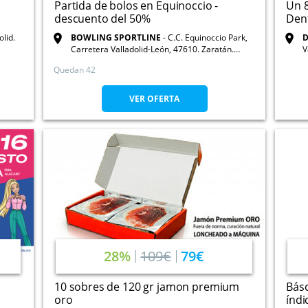
Partida de bolos en Equinoccio -
Un 8
descuento del 50%
Dent
olid.
BOWLING SPORTLINE
C.C. Equinoccio Park,
D
Carretera Valladolid-León, 47610. Zaratán.
V
Valladolid
Quedan 42
VER OFERTA
28%
109€
79€
10 sobres de 120 gr jamon premium
Básc
oro
índi