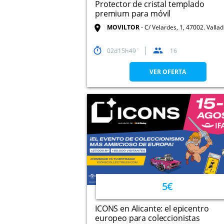
Protector de cristal templado
premium para móvil
MOVILTOR
C/ Velardes, 1, 47002. Vallad
02
15
49
16
VER OFERTA
5€
ICONS en Alicante: el epicentro
europeo para coleccionistas