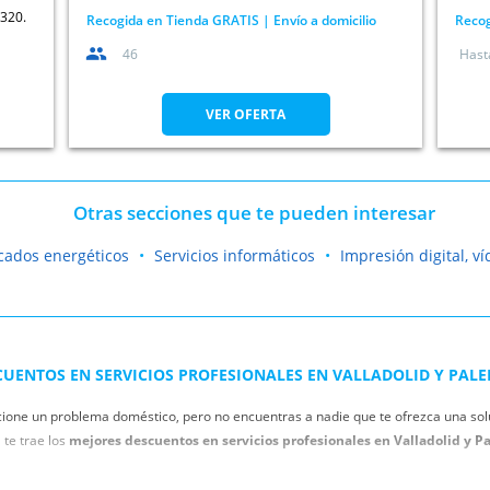
3320.
Recogida en Tienda GRATIS | Envío a domicilio
Recog
46
Hast
VER OFERTA
Otras secciones que te pueden interesar
icados energéticos
Servicios informáticos
Impresión digital, ví
CUENTOS EN SERVICIOS PROFESIONALES EN VALLADOLID Y PALE
cione un problema doméstico, pero no encuentras a nadie que te ofrezca una solu
a te trae los
mejores descuentos en servicios profesionales en Valladolid y Pa
on las cañerías de tu casa o tu local. Encuentra la mejor oferta de fontaneros en 