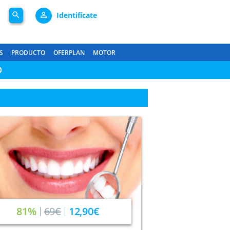
search
person_outline
Identifícate
S
PRODUCTO
OFERPLAN
MOTOR
D
81%
69€
12,90€