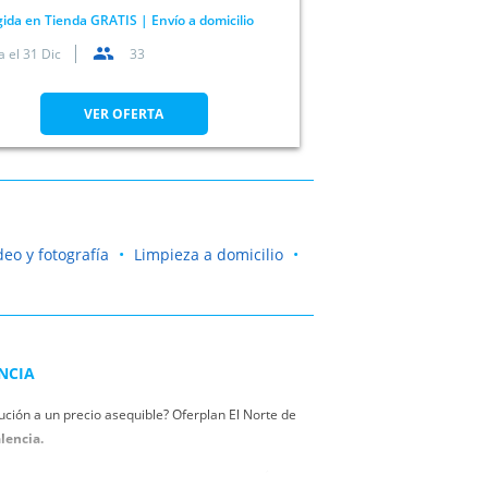
ida en Tienda GRATIS | Envío a domicilio
a el
31 Dic
33
VER OFERTA
deo y fotografía
Limpieza a domicilio
NCIA
ción a un precio asequible? Oferplan El Norte de
lencia.
Valladolid, Palencia, Segovia , Salamanca, Ávila y