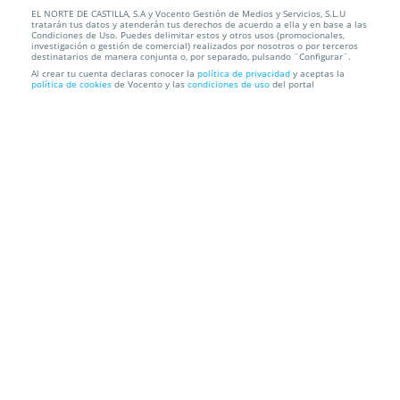
EL NORTE DE CASTILLA, S.A y Vocento Gestión de Medios y Servicios, S.L.U
CHRISTMASSY! La Banda Sonora de la Navidad
tratarán tus datos y atenderán tus derechos de acuerdo a ella y en base a las
Condiciones de Uso. Puedes delimitar estos y otros usos (promocionales,
investigación o gestión de comercial) realizados por nosotros o por terceros
Centro Cultural Miguel Delibes
Av. del Real Valladolid, 2, 47015.
destinatarios de manera conjunta o, por separado, pulsando ¨Configurar¨.
Valladolid.
Al crear tu cuenta declaras conocer la
política de privacidad
y aceptas la
política de cookies
de Vocento y las
condiciones de uso
del portal
Información local
Condiciones
Localización