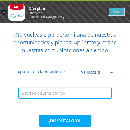
Newsletter
arrow_back
Oferplan
Ver
×
Oferplan
Gratis - en Google Play
arrow_back
share
¡No vuelvas a perderte ni una de nuestras

oportunidades y planes! Apúntate y recibe
nuestras comunicaciones a tiempo
Anterior
Sig
Caducada
Apúntate a la newsletter
Valladolid
¡DISFRÚTALO YA!
30%
57€
39,90€