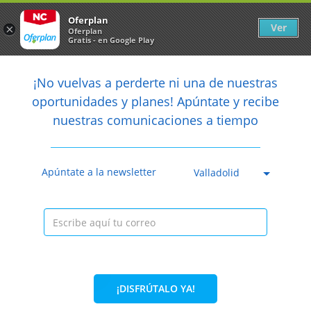
Newsletter
arrow_back
Oferplan
Ver
×
Oferplan
Gratis - en Google Play
arrow_back
share
¡No vuelvas a perderte ni una de nuestras

oportunidades y planes! Apúntate y recibe
nuestras comunicaciones a tiempo
Anterior
Sig
Caducada
Apúntate a la newsletter
Valladolid
¡DISFRÚTALO YA!
22%
17,90€
13,90€