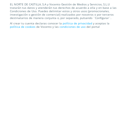
EL NORTE DE CASTILLA, S.A y Vocento Gestión de Medios y Servicios, S.L.U
Disfruta comiendo con este delicioso cocido ¡Rico
tratarán tus datos y atenderán tus derechos de acuerdo a ella y en base a las
rico!
Condiciones de Uso. Puedes delimitar estos y otros usos (promocionales,
investigación o gestión de comercial) realizados por nosotros o por terceros
destinatarios de manera conjunta o, por separado, pulsando ¨Configurar¨.
Delicatessen a la leña
C/ Real, 104 (Puente Duero), 47152.
Al crear tu cuenta declaras conocer la
política de privacidad
y aceptas la
política de cookies
de Vocento y las
condiciones de uso
del portal
Valladolid.
Información local
Condiciones
Localización