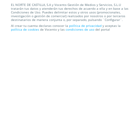
EL NORTE DE CASTILLA, S.A y Vocento Gestión de Medios y Servicios, S.L.U
Menú de invierno para dos personas
tratarán tus datos y atenderán tus derechos de acuerdo a ella y en base a las
Condiciones de Uso. Puedes delimitar estos y otros usos (promocionales,
investigación o gestión de comercial) realizados por nosotros o por terceros
Rancho Grande III
Av Portugal, 9, 47100. Tordesillas. Valladolid
destinatarios de manera conjunta o, por separado, pulsando ¨Configurar¨.
Al crear tu cuenta declaras conocer la
política de privacidad
y aceptas la
política de cookies
de Vocento y las
condiciones de uso
del portal
Información local
Condiciones
Localización