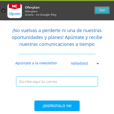
Newsletter
arrow_back
Oferplan
Ver
×
Oferplan
Gratis - en Google Play
arrow_back
share
¡No vuelvas a perderte ni una de nuestras

oportunidades y planes! Apúntate y recibe
nuestras comunicaciones a tiempo
Anterior
Sig
Caducada
Apúntate a la newsletter
Valladolid
¡DISFRÚTALO YA!
24%
72€
54,95€