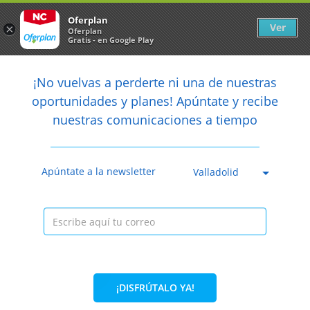
Newsletter
arrow_back
Oferplan
Ver
×
Oferplan
Gratis - en Google Play
arrow_back
share
¡No vuelvas a perderte ni una de nuestras

oportunidades y planes! Apúntate y recibe
nuestras comunicaciones a tiempo
Anterior
Sig
Caducada
Apúntate a la newsletter
Valladolid
¡DISFRÚTALO YA!
47%
27,90€
14,90€