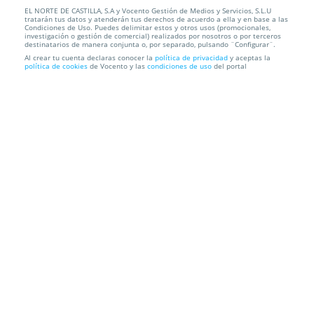
EL NORTE DE CASTILLA, S.A y Vocento Gestión de Medios y Servicios, S.L.U
Disfruta de un menú para dos con pollo asado a la
tratarán tus datos y atenderán tus derechos de acuerdo a ella y en base a las
leña, pata...
Condiciones de Uso. Puedes delimitar estos y otros usos (promocionales,
investigación o gestión de comercial) realizados por nosotros o por terceros
destinatarios de manera conjunta o, por separado, pulsando ¨Configurar¨.
Delicatessen a la leña
C/ Real, 104 (Puente Duero), 47152.
Al crear tu cuenta declaras conocer la
política de privacidad
y aceptas la
política de cookies
de Vocento y las
condiciones de uso
del portal
Valladolid.
Información local
Condiciones
Localización