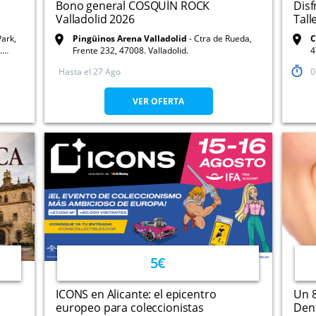
Bono general COSQUÍN ROCK
Disf
Valladolid 2026
Tall
Park,
Pingüinos Arena Valladolid
Ctra de Rueda,
.
Frente 232, 47008. Valladolid.
4
Hasta el
27 Ago
0
VER OFERTA
5€
ICONS en Alicante: el epicentro
Un 8
europeo para coleccionistas
Dent