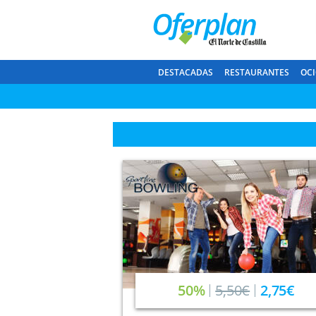
DESTACADAS
RESTAURANTES
OCI
50%
5,50€
2,75€