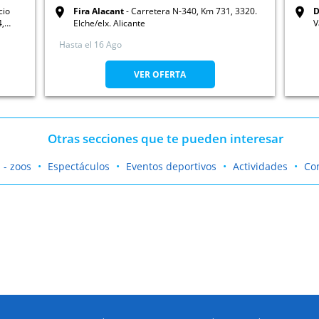
cio
Fira Alacant
Carretera N-340, Km 731, 3320.
D
4,
Elche/elx. Alicante
V
Hasta el
16 Ago
VER OFERTA
Otras secciones que te pueden interesar
 - zoos
Espectáculos
Eventos deportivos
Actividades
Co