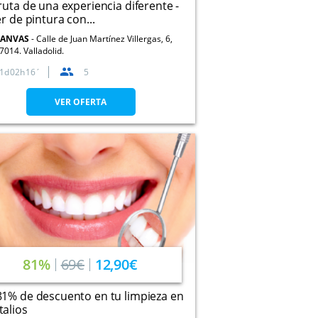
ruta de una experiencia diferente -
er de pintura con...
CANVAS
Calle de Juan Martínez Villergas, 6,
7014. Valladolid.
1
02
16
5
VER OFERTA
81%
69€
12,90€
1% de descuento en tu limpieza en
alios