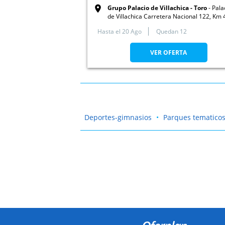
Grupo Palacio de Villachica - Toro
Pala
de Villachica Carretera Nacional 122, Km 
49800. Toro. Zamora
Hasta el
20 Ago
Quedan 12
VER OFERTA
Deportes-gimnasios
Parques tematicos