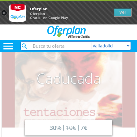
Oferplan
Ver
×
Oferplan
Gratis - en Google Play

Caducada
30%
10€
7€