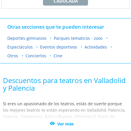
CADUCADA
Otras secciones que te pueden interesar
Deportes-gimnasios
Parques tematicos - zoos
Espectáculos
Eventos deportivos
Actividades
Otros
Conciertos
Cine
Descuentos para teatros en Valladolid
y Palencia
Si eres un apasionado de los teatros, estás de suerte porque
los mejores teatros te están esperando en Valladolid, Palencia,
Segovia , Salamanca, Ávila y Burgos. Oferplan El Norte de
Castilla te ofrece la mejor
oferta en los espectáculos de teatro

Ver más
más llamativos y mejor valorados de todo el panorama nacional